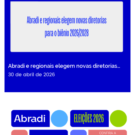
Abradi e regionais elegem novas diretorias…
30 de abril de 2026