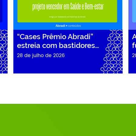
“Cases Prêmio Abradi”
A
estreia com bastidores…
f
28 de julho de 2026
2