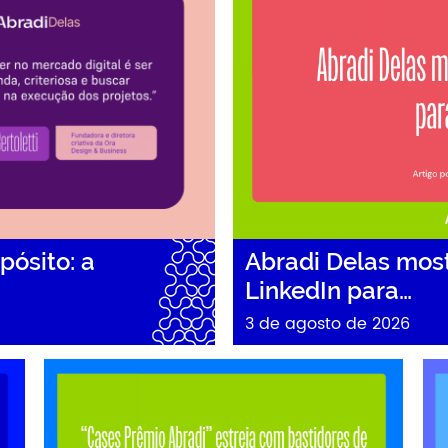
pósito: a
Abradi Delas mos
LinkedIn para…
3 de agosto de 2026
…
“Cases Prêmio Abradi” estreia com bastidores…
Abr