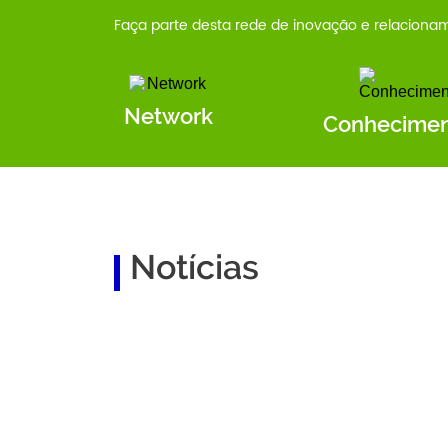
Faça parte desta rede de inovação e relacionam
Network
Conhecime
Notícias
Chapa Abradi MG – Gestão 2026/2028
Convocação de Assembleia Geral Extraordinári
Abradi e regionais elegem novas diretorias pa
Chapa Abradi PB – Gestão 2026/2028