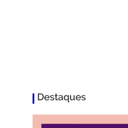
Destaques
Reinvenção, estratégia e propósito: a trajetór