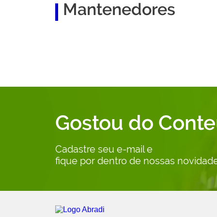
Mantenedores
Marketing Star
Publya
Skymail
Resultados Digitais
Gostou do Cont
Cadastre seu e-mail e
fique por dentro de nossas novidade
Abradi