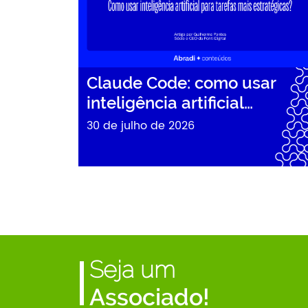
Claude Code: como usar
inteligência artificial…
30 de julho de 2026
Seja um
Associado!