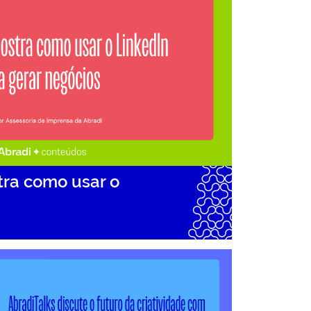
tra como usar o
adi Talks discute o futuro da…