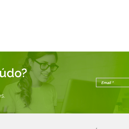
eúdo?
s.