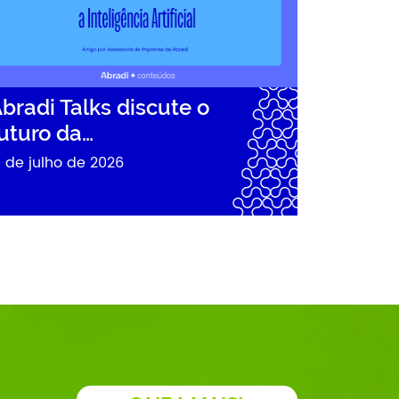
bradi Talks discute o
uturo da…
1 de julho de 2026