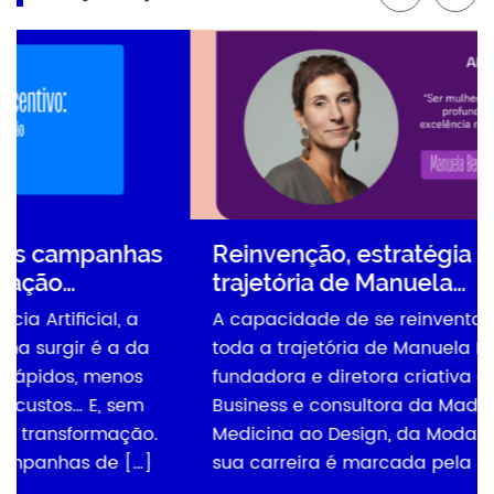
as
Reinvenção, estratégia e propósito: a
trajetória de Manuela…
A capacidade de se reinventar acompanha
a
toda a trajetória de Manuela Bertoletti,
fundadora e diretora criativa da Ora Design &
Business e consultora da Madura Lab. Da
o.
Medicina ao Design, da Moda ao Branding,
]
sua carreira é marcada pela busca […]