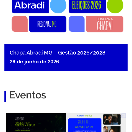
Chapa Abradi MG – Gestão 2026/2028
26 de junho de 2026
Eventos
Hackathon Abradi + Replit
Abradi Fórum | Mercado em
Transformação: IA,
Estratégia e Novos
Negócios