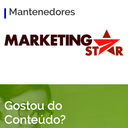
Mantenedores
Marketing Star
P
Gostou do
Conteúdo?