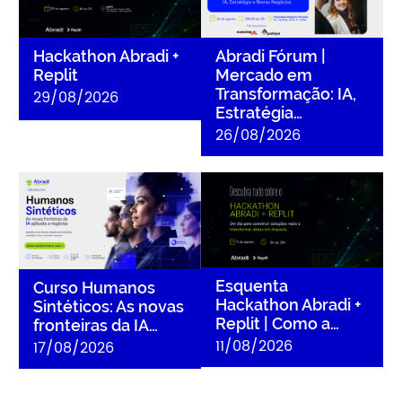
Hackathon Abradi +
Abradi Fórum |
Replit
Mercado em
Transformação: IA,
29/08/2026
Estratégia…
26/08/2026
Curso Humanos Sintéticos:
Esquenta Hackathon Abradi
As novas fronteiras da IA
+ Replit | Como a IA pode
aplicada a negócios
transformar ideias em
soluções reais
Esquenta
Curso Humanos
Hackathon Abradi +
Sintéticos: As novas
Replit | Como a…
fronteiras da IA…
11/08/2026
17/08/2026