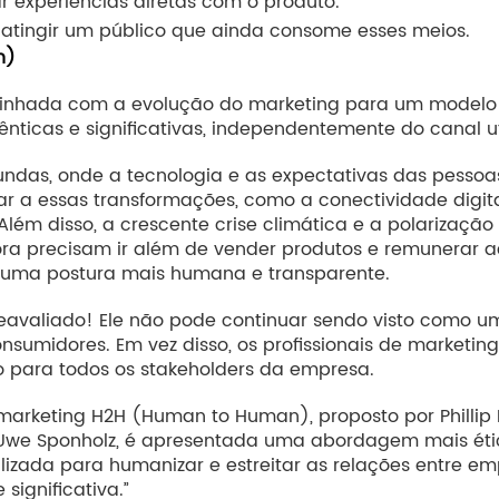
r experiências diretas com o produto.
atingir um público que ainda consome esses meios.
n)
inhada com a evolução do marketing para um modelo 
nticas e significativas, independentemente do canal ut
as, onde a tecnologia e as expectativas das pessoas
 essas transformações, como a conectividade digital e 
lém disso, a crescente crise climática e a polarizaçã
a precisam ir além de vender produtos e remunerar ac
 uma postura mais humana e transparente.
 reavaliado! Ele não pode continuar sendo visto como
nsumidores. Em vez disso, os profissionais de marketin
o para todos os stakeholders da empresa.
e marketing H2H (Human to Human), proposto por Philli
we Sponholz, é apresentada uma abordagem mais ética
lizada para humanizar e estreitar as relações entre e
ignificativa.”