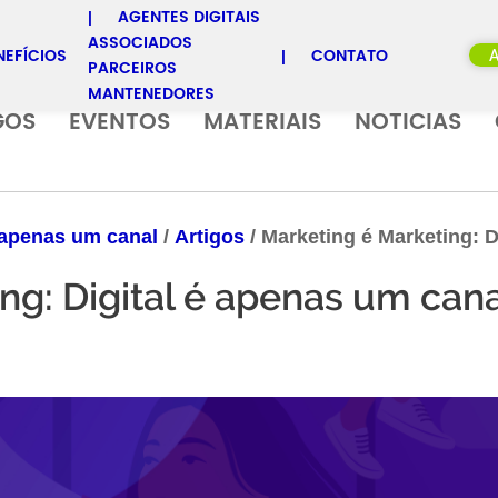
AGENTES DIGITAIS
ASSOCIADOS
NEFÍCIOS
CONTATO
PARCEIROS
MANTENEDORES
GOS
EVENTOS
MATERIAIS
NOTICIAS
 apenas um canal
/
Artigos
/
Marketing é Marketing: D
ng: Digital é apenas um can