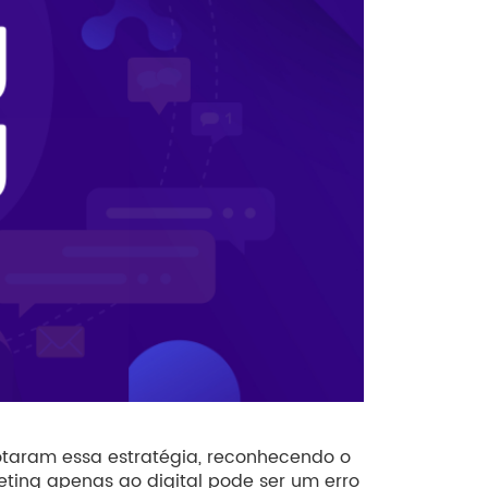
dotaram essa estratégia, reconhecendo o
eting apenas ao digital pode ser um erro