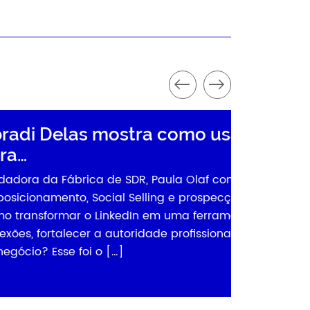
 usar o LinkedIn
af compartilhou estratégias
rospecção B2B na plataforma
erramenta para criar
ssional e gerar oportunidades
3 de agosto de 2026