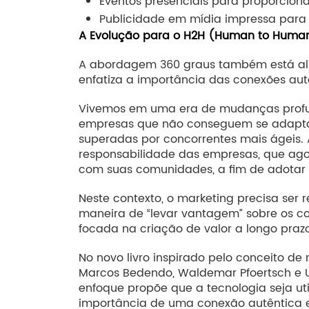
Eventos presenciais para proporciona
Publicidade em mídia impressa para 
A Evolução para o H2H (Human to Huma
A abordagem 360 graus também está al
enfatiza a importância das conexões autê
Vivemos em uma era de mudanças profund
empresas que não conseguem se adaptar a
superadas por concorrentes mais ágeis. A
responsabilidade das empresas, que agor
com suas comunidades, a fim de adotar
Neste contexto, o marketing precisa ser
maneira de “levar vantagem” sobre os co
focada na criação de valor a longo praz
No novo livro inspirado pelo conceito d
Marcos Bedendo, Waldemar Pfoertsch e U
enfoque propõe que a tecnologia seja uti
importância de uma conexão autêntica e s