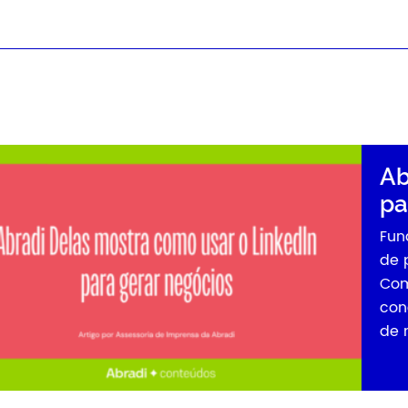
Abradi Delas mostra como
para…
Fundadora da Fábrica de SDR, Paula Ol
de posicionamento, Social Selling e p
Como transformar o LinkedIn em uma f
conexões, fortalecer a autoridade profi
de negócio? Esse foi o […]