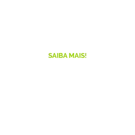
Seja um
Associado!
Faça parte desta rede de inovação e relacionamento e
contribua para o crescimento do setor!
SAIBA MAIS!
Network