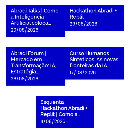
Abradi Talks | Como a
Hackathon Abradi + Replit
Inteligência Artificial coloca
Abradi Talks | Como
Hackathon Abradi +
dinheiro no bolso das
a Inteligência
Replit
agências?
Artificial coloca…
29/08/2026
20/08/2026
Abradi Fórum | Mercado em
Curso Humanos Sintéticos:
Transformação: IA,
As novas fronteiras da IA
Abradi Fórum |
Curso Humanos
Estratégia e Novos
aplicada a negócios
Mercado em
Sintéticos: As novas
Negócios
Transformação: IA,
fronteiras da IA…
Estratégia…
17/08/2026
26/08/2026
Esquenta Hackathon Abradi
+ Replit | Como a IA pode
Esquenta
transformar ideias em
Hackathon Abradi +
soluções reais
Replit | Como a…
11/08/2026