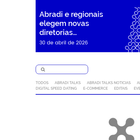
Abradi e regionais
elegem novas
diretorias…
30 de abril de 2026
TODOS
ABRADI TALKS
ABRADI TALKS NOTICIAS
A
DIGITAL SPEED DATING
E-COMMERCE
EDITAIS
EV