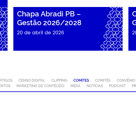
Chapa Abradi PB –
C
Gestão 2026/2028
G
20 de abril de 2026
2
RTIGOS
CENSO DIGITAL
CLIPPING
COMITES
COMITÊS
CONVÊNIO
ENTOS
MARKETING DE CONTEÚDO
MÍDIA
NOTÍCIAS
PODCAST
P