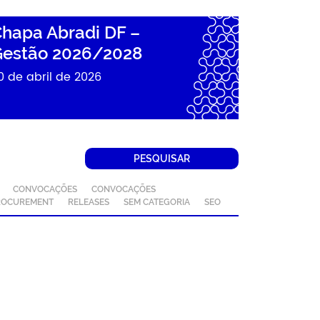
hapa Abradi DF –
estão 2026/2028
0 de abril de 2026
PESQUISAR
CONVOCAÇÕES
CONVOCAÇÕES
ROCUREMENT
RELEASES
SEM CATEGORIA
SEO