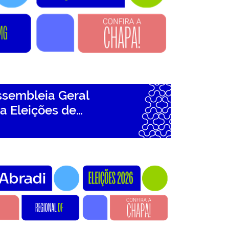
sembleia Geral
ra Eleições de…