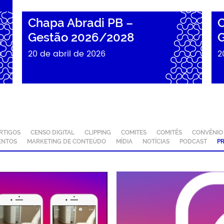
Chapa Abradi PB –
C
Gestão 2026/2028
G
20 de abril de 2026
2
RTIGOS
CENSO DIGITAL
CLIPPING
COMITES
COMITÊS
CONVÊNIO
ENTOS
MARKETING DE CONTEÚDO
MÍDIA
NOTÍCIAS
PODCAST
P