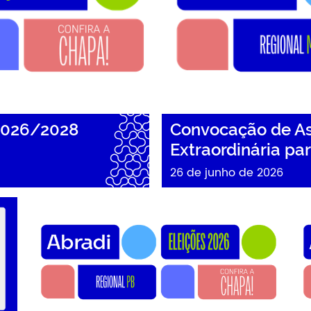
2026/2028
Convocação de As
Extraordinária pa
26 de junho de 2026