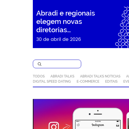
Abradi e regionais
elegem novas
diretorias…
30 de abril de 2026
TODOS
ABRADI TALKS
ABRADI TALKS NOTICIAS
A
DIGITAL SPEED DATING
E-COMMERCE
EDITAIS
EV