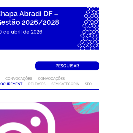
hapa Abradi DF –
estão 2026/2028
0 de abril de 2026
PESQUISAR
CONVOCAÇÕES
CONVOCAÇÕES
ROCUREMENT
RELEASES
SEM CATEGORIA
SEO