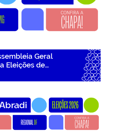
sembleia Geral
ra Eleições de…