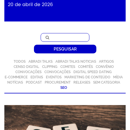
20 de abril de 2026
PESQUISAR
TODOS
ABRADI TALKS
ABRADI TALKS NOTICIAS
ARTIGOS
CENSO DIGITAL
CLIPPING
COMITES
COMITÊS
CONVÊNIO
CONVOCAÇÕES
CONVOCAÇÕES
DIGITAL SPEED DATING
E-COMMERCE
EDITAIS
EVENTOS
MARKETING DE CONTEÚDO
MÍDIA
NOTÍCIAS
PODCAST
PROCUREMENT
RELEASES
SEM CATEGORIA
SEO