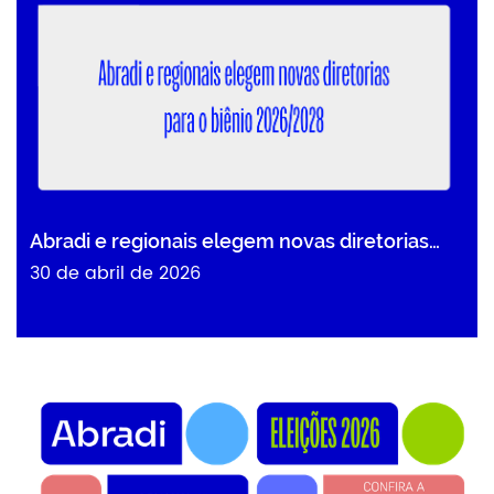
Abradi e regionais elegem novas diretorias…
30 de abril de 2026