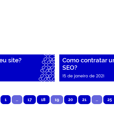
eu site?
Como contratar u
SEO?
15 de janeiro de 2021
1
…
17
18
19
20
21
…
25