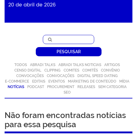
20 de abril de 2026
PESQUISAR
TODOS
ABRADI TALKS
ABRADI TALKS NOTICIAS
ARTIGOS
CENSO DIGITAL
CLIPPING
COMITES
COMITÊS
CONVÊNIO
CONVOCAÇÕES
CONVOCAÇÕES
DIGITAL SPEED DATING
E-COMMERCE
EDITAIS
EVENTOS
MARKETING DE CONTEÚDO
MÍDIA
NOTÍCIAS
PODCAST
PROCUREMENT
RELEASES
SEM CATEGORIA
SEO
Não foram encontradas notícias
para essa pesquisa