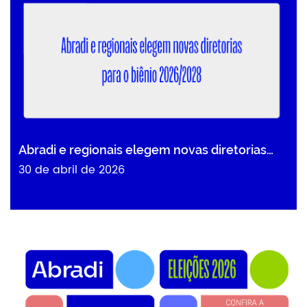
Abradi e regionais elegem novas diretorias…
30 de abril de 2026