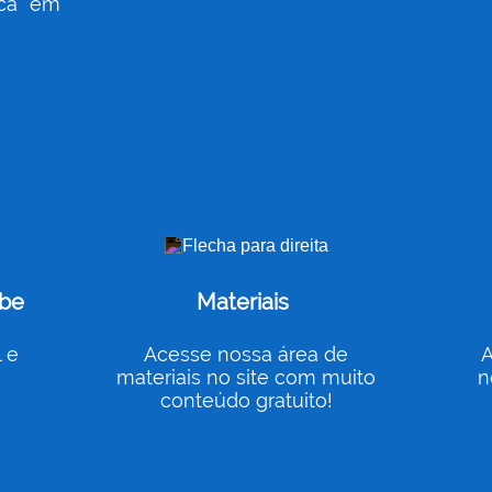
ca” em
ube
Materiais
 e
Acesse nossa área de
A
materiais no site com muito
n
conteúdo gratuito!