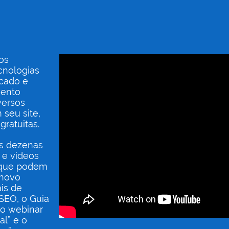
os
cnologias
cado e
mento
versos
seu site,
ratuitas.
os dezenas
 e vídeos
 que podem
 novo
is de
SEO, o Guia
 o webinar
l” e o