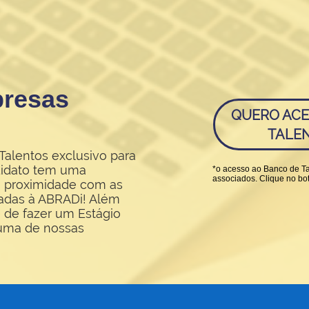
presas
QUERO ACE
TALEN
alentos exclusivo para
didato tem uma
*o acesso ao Banco de Ta
associados. Clique no botã
 à proximidade com as
adas à ABRADi! Além
 de fazer um Estágio
 uma de nossas