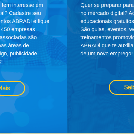
e tem interesse em
Quer se preparar para
tal? Cadastre seu
no mercado digital? A
entos ABRADi e fique
educacionais gratuito
e 450 empresas
São guias, eventos, w
associadas são
treinamentos promovid
nas áreas de
ABRADi que te auxilia
ign, publicidade,
de um novo emprego!
s!
Sai
Mais