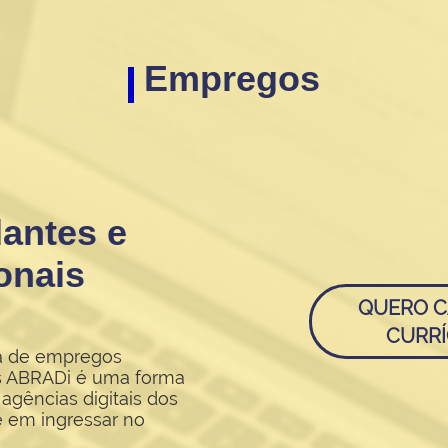
Empregos
dantes e
onais
QUERO C
CURRÍ
ma de empregos
s ABRADi é uma forma
agências digitais dos
e em ingressar no