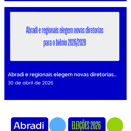
Abradi e regionais elegem novas diretorias…
30 de abril de 2026