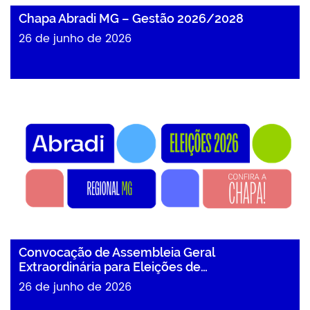
Chapa Abradi MG – Gestão 2026/2028
26 de junho de 2026
Convocação de Assembleia Geral
Extraordinária para Eleições de…
26 de junho de 2026