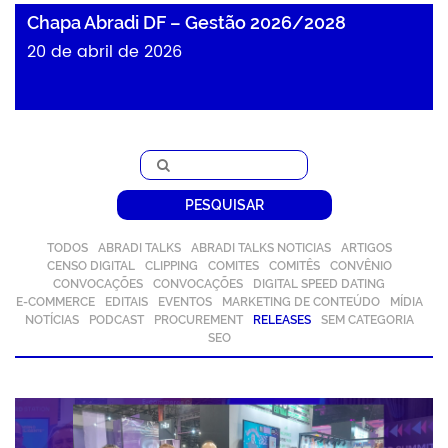
Chapa Abradi DF – Gestão 2026/2028
20 de abril de 2026
PESQUISAR
TODOS
ABRADI TALKS
ABRADI TALKS NOTICIAS
ARTIGOS
CENSO DIGITAL
CLIPPING
COMITES
COMITÊS
CONVÊNIO
CONVOCAÇÕES
CONVOCAÇÕES
DIGITAL SPEED DATING
E-COMMERCE
EDITAIS
EVENTOS
MARKETING DE CONTEÚDO
MÍDIA
NOTÍCIAS
PODCAST
PROCUREMENT
RELEASES
SEM CATEGORIA
SEO