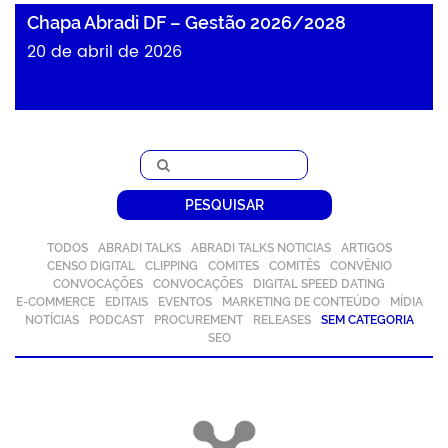
Chapa Abradi DF – Gestão 2026/2028
20 de abril de 2026
PESQUISAR
TODOS
ABRADI TALKS
ABRADI TALKS NOTICIAS
ARTIGOS
CENSO DIGITAL
CLIPPING
COMITES
COMITÊS
CONVÊNIO
CONVOCAÇÕES
CONVOCAÇÕES
DIGITAL SPEED DATING
E-COMMERCE
EDITAIS
EVENTOS
MARKETING DE CONTEÚDO
MÍDIA
NOTÍCIAS
PODCAST
PROCUREMENT
RELEASES
SEM CATEGORIA
SEO