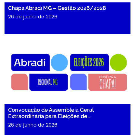
Chapa Abradi MG – Gestão 2026/2028
26 de junho de 2026
Convocação de Assembleia Geral
Extraordinária para Eleições de…
26 de junho de 2026