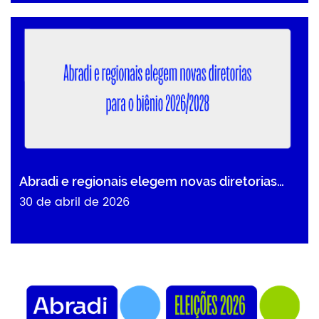
Abradi e regionais elegem novas diretorias…
30 de abril de 2026