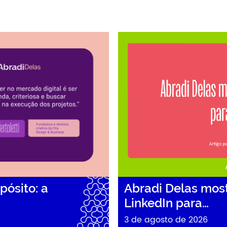
ia de Manuela…
Abradi Delas mostra como usa
pósito: a
Abradi Delas mos
LinkedIn para…
3 de agosto de 2026