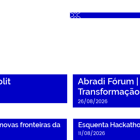
Chapa Abra
2026/2028
26 de junho de 20
Abradi Fórum | Mercado em Tr
Negócios
lit
Abradi Fórum 
Transformação:
26/08/2026
s da IA aplicada a negócios
Esquenta Hackathon Abradi + 
soluções reais
novas fronteiras da
Esquenta Hackathon
11/08/2026