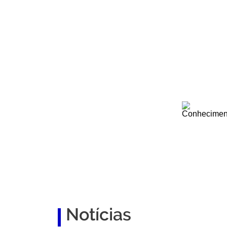
Seja um
Associado!
Faça parte desta rede de inovação e relacionam
Conhecime
Network
Notícias