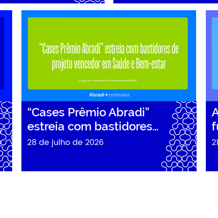
…
“Cases Prêmio Abradi” estreia com bastidores…
Abr
“Cases Prêmio Abradi”
A
estreia com bastidores…
f
28 de julho de 2026
2