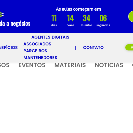
As aulas começam em
s
:
11
14
34
06
ada a negócios
dias
horas
minutos
segundos
AGENTES DIGITAIS
ASSOCIADOS
NEFÍCIOS
CONTATO
PARCEIROS
MANTENEDORES
GOS
EVENTOS
MATERIAIS
NOTICIAS