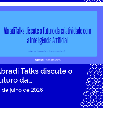
adi Talks discute o futuro da…
bradi Talks discute o
uturo da…
1 de julho de 2026