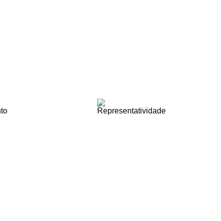
ento e contribua para o crescimento do setor!
nto
Representatividade