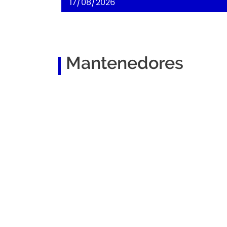
17/08/2026
Mantenedores
Publya
Marke
Gostou do Cont
Cadastre seu e-mail e
fique por dentro de nossas novidad