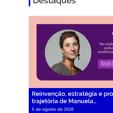
Destaques
Reinvenção, estratégia e propósito: a trajetór
Reinvenção, estratégia e pro
trajetória de Manuela…
5 de agosto de 2026