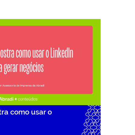
r o LinkedIn para…
tra como usar o