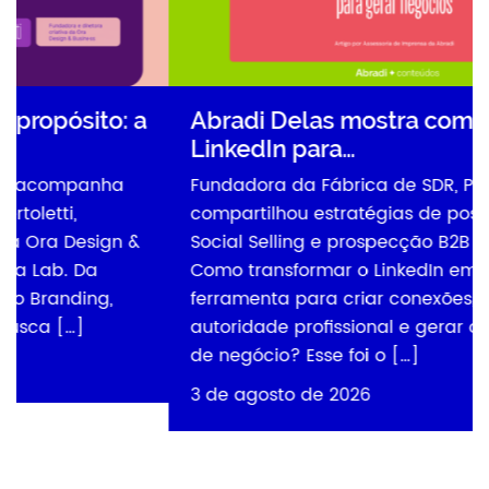
 a
Abradi Delas mostra como usar o
LinkedIn para…
Fundadora da Fábrica de SDR, Paula Olaf
compartilhou estratégias de posicionamento,
&
Social Selling e prospecção B2B na plataforma
Como transformar o LinkedIn em uma
ferramenta para criar conexões, fortalecer a
autoridade profissional e gerar oportunidades
de negócio? Esse foi o […]
3 de agosto de 2026