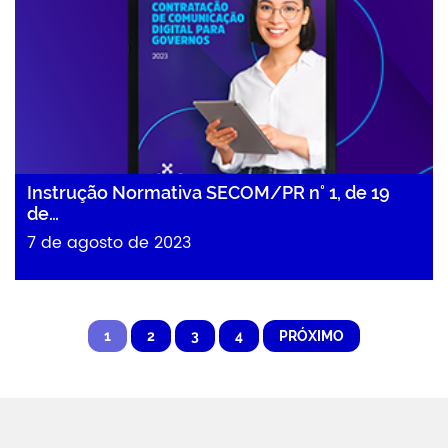
Instrução Normativa SECOM/PR n° 1, de 19
de…
7 de agosto de 2023
1
2
3
4
PRÓXIMO
Abradi