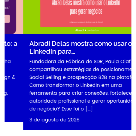
Abradi Delas mostra como usar o
LinkedIn para…
Fundadora da Fábrica de SDR, Paula Olaf
compartilhou estratégias de posicionamento,
Social Selling e prospecção B2B na plataforma
Como transformar o LinkedIn em uma
ferramenta para criar conexões, fortalecer a
autoridade profissional e gerar oportunidades
de negócio? Esse foi o […]
3 de agosto de 2026