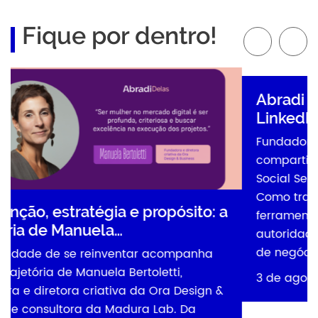
Fique por dentro!
Abradi Delas mostra como usar
LinkedIn para…
Fundadora da Fábrica de SDR, Paula Ol
compartilhou estratégias de posiciona
Social Selling e prospecção B2B na pl
Como transformar o LinkedIn em uma
pósito: a
ferramenta para criar conexões, fortal
autoridade profissional e gerar oportu
de negócio? Esse foi o […]
companha
tti,
3 de agosto de 2026
ra Design &
ab. Da