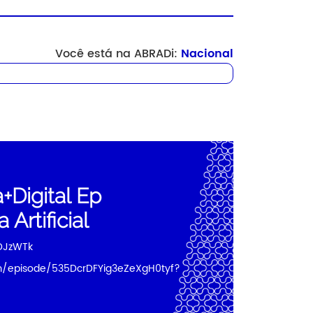
Você está na ABRADi:
Nacional
Digital Ep
 Artificial
IDJzWTk
om/episode/535DcrDFYig3eZeXgH0tyf?