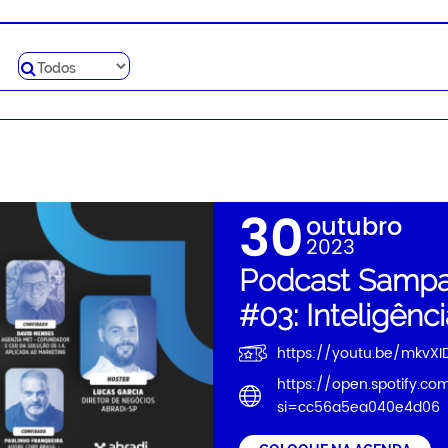
30
outubro
2023
Podcast Sampa+
#03: Inteligência
https://youtu.be/mkvX
https://open.spotify.c
si=cc56a5ea040e4d06