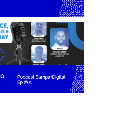
ro
Podcast Sampa+Digital
Ep #01