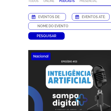
TODOS
ONLINE
PODCASTS
PRESENCIAL
PESQUISAR
Nacional