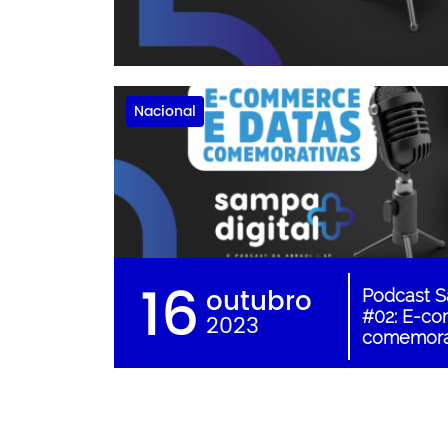
Nacional
16
outubro
Podcast S
#02: E-co
2023
comemora