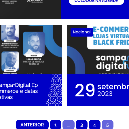
COLOQUE NA AGENDA
Nacional
29
setemb
ampa+Digital Ep
mmerce e datas
2023
tivas
ANTERIOR
1
…
3
4
5