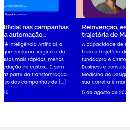
anhas
Reinvenção, estratégia e propósito:
trajetória de Manuela…
, a
A capacidade de se reinventar acompanha
a da
toda a trajetória de Manuela Bertoletti,
nos
fundadora e diretora criativa da Ora Design
 sem
Business e consultora da Madura Lab. Da
ação.
Medicina ao Design, da Moda ao Branding,
 […]
sua carreira é marcada pela busca […]
5 de agosto de 2026