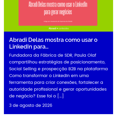
Abradi Delas mostra como usar o
LinkedIn para…
Fundadora da Fábrica de SDR, Paula Olaf
compartilhou estratégias de posicionamento,
Social Selling e prospecção B2B na plataforma
Como transformar o LinkedIn em uma
ferramenta para criar conexões, fortalecer a
autoridade profissional e gerar oportunidades
de negócio? Esse foi o […]
3 de agosto de 2026