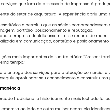
o serviços que iam da assessoria de imprensa à produçã
iente do setor de arquitetura. A experiência abriu uma
 escritórios e permitiu que as sócias compreendessem
imagem, portfólio, posicionamento e reputação.
3 que a empresa decidiu assumir esse recorte de manei
lizada em comunicação, conteúdo e posicionamento dig
lições mais importantes de sua trajetória: “Crescer tam
esmo tempo.”
ra a entrega dos serviços, para a atuação comercial 
conseguiu aprofundar seu conhecimento e construir uma 
rmanência
cado tradicional e historicamente mais fechado foi out
mpresa ao lado de outra mulher negra, ela identific