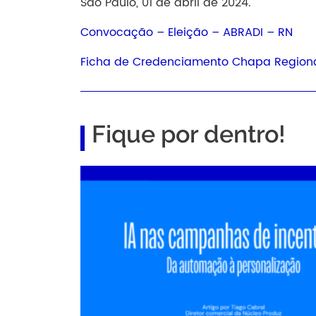
São Paulo, 01 de abril de 2024.
Convocação – Eleição – ABRADI – RN
Ficha de Credenciamento Chapa Region
Fique por dentro!
s
a
es