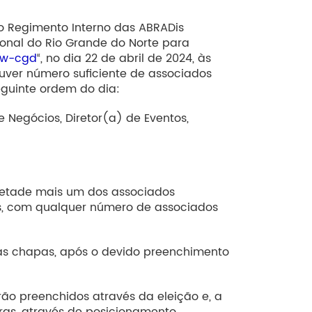
do Regimento Interno das ABRADis
ional do Rio Grande do Norte para
sw-cgd
“, no dia 22 de abril de 2024, às
uver número suficiente de associados
eguinte ordem do dia:
e Negócios, Diretor(a) de Eventos,
metade mais um dos associados
os, com qualquer número de associados
 das chapas, após o devido preenchimento
rão preenchidos através da eleição e, a
uras, através de posicionamento