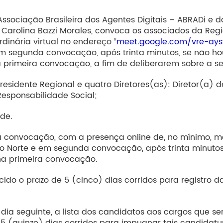
Associação Brasileira dos Agentes Digitais – ABRADi e 
. Carolina Bazzi Morales, convoca os associados da Reg
dinária virtual no endereço “
meet.google.com/vre-ay
m segunda convocação, após trinta minutos, se não ho
 primeira convocação, a fim de deliberarem sobre a s
Presidente Regional e quatro Diretores(as): Diretor(a) d
Responsabilidade Social;
ade.
ra convocação, com a presença online de, no mínimo, 
do Norte e em segunda convocação, após trinta minut
 na primeira convocação.
ecido o prazo de 5 (cinco) dias corridos para registro
 dia seguinte, a lista dos candidatos aos cargos que se
15 (quinze) dias corridos para impugnar tais candidat