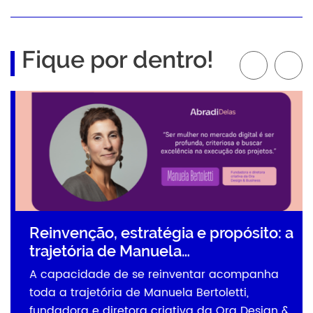
Fique por dentro!
Reinvenção, estratégia e propósito: a
trajetória de Manuela…
A capacidade de se reinventar acompanha
toda a trajetória de Manuela Bertoletti,
fundadora e diretora criativa da Ora Design &