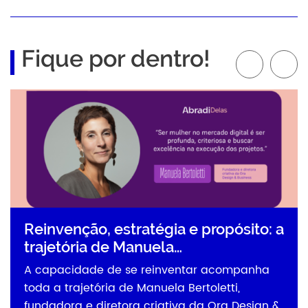
Fique por dentro!
Reinvenção, estratégia e propósito: a
trajetória de Manuela…
A capacidade de se reinventar acompanha
toda a trajetória de Manuela Bertoletti,
fundadora e diretora criativa da Ora Design &