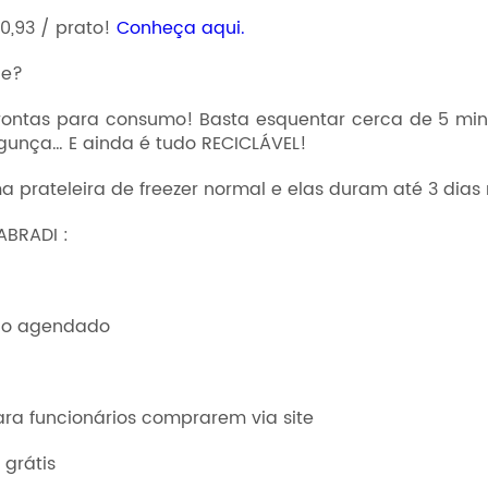
0,93 / prato!
Conheça aqui.
de?
ontas para consumo! Basta esquentar cerca de 5 minu
gunça… E ainda é tudo RECICLÁVEL!
rateleira de freezer normal e elas duram até 3 dias na
BRADI :
odo agendado
a funcionários comprarem via site
grátis