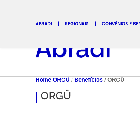
ABRADI
REGIONAIS
CONVÊNIOS E BE
Selecione uma regional
ARTI
Home ORGÜ
/
Benefícios
/
ORGÜ
ORGÜ