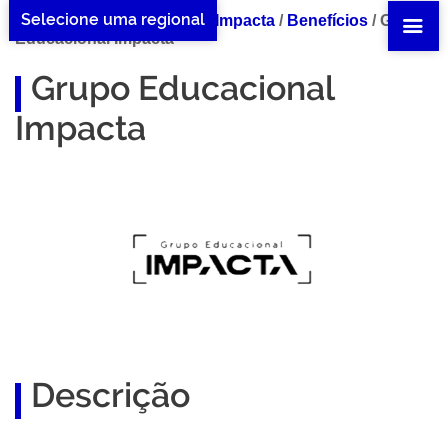
Selecione uma regional
Home Grupo Educacional Impacta
/
Benefícios
/
Grupo
Educacional Impacta
Grupo Educacional
Impacta
Descrição