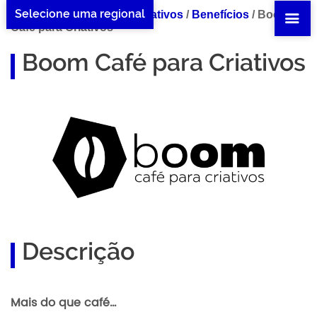
Selecione uma regional
Home Boom Café para Criativos
/
Benefícios
/
Boom
Café para Criativos
Boom Café para Criativos
Descrição
Mais do que café…