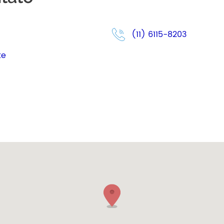
(11) 6115-8203
te