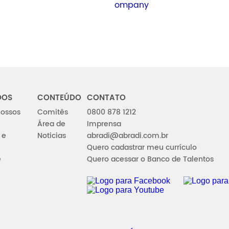
ompany
DOS
CONTEÚDO
CONTATO
ossos
Comitês
0800 878 1212
Área de
Imprensa
 e
Noticias
abradi@abradi.com.br
Quero cadastrar meu currículo
e
Quero acessar o Banco de Talentos
FACEBOOK
INSTAGRA
YOUTUBE