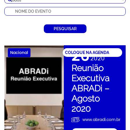
PESQUISAR
26
agosto
Nacional
COLOQUE NA AGENDA
2020
Reunião
Executiva
ABRADi –
Agosto
2020
www.abradi.com.br