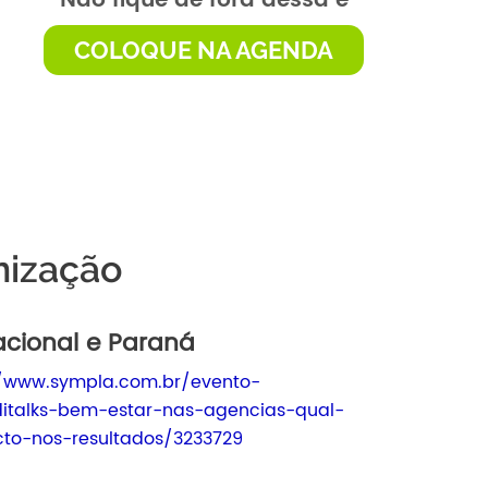
Não fique de fora dessa e
COLOQUE NA AGENDA
nização
acional e Paraná
//www.sympla.com.br/evento-
ditalks-bem-estar-nas-agencias-qual-
to-nos-resultados/3233729