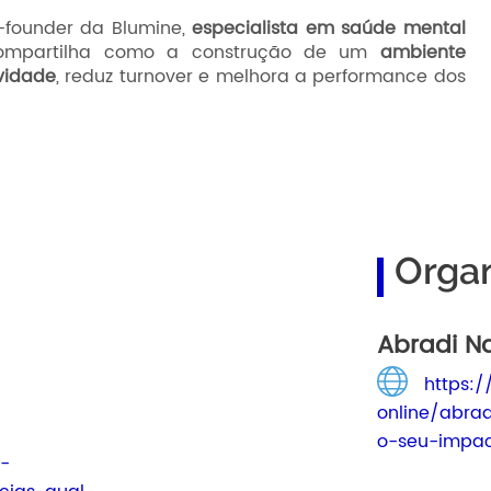
o-founder da Blumine,
especialista em saúde mental
compartilha como a construção de um
ambiente
vidade
, reduz turnover e melhora a performance dos
Orga
Abradi N
https:
online/abra
o-seu-impac
-