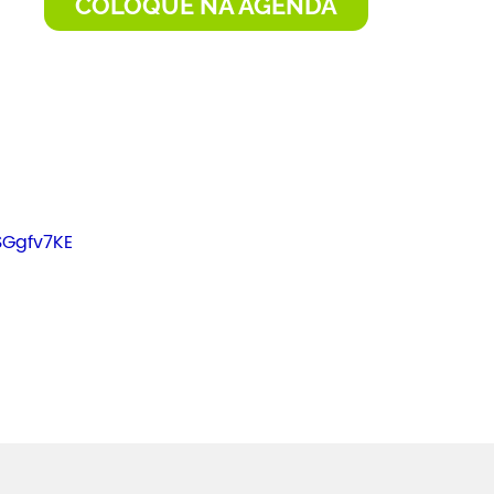
COLOQUE NA AGENDA
SGgfv7KE