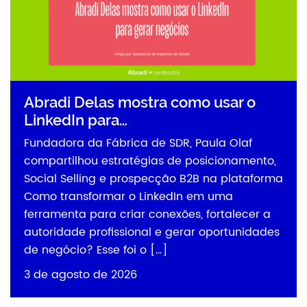
Abradi Delas mostra como usar o
LinkedIn para…
Fundadora da Fábrica de SDR, Paula Olaf
compartilhou estratégias de posicionamento,
Social Selling e prospecção B2B na plataforma
Como transformar o LinkedIn em uma
ferramenta para criar conexões, fortalecer a
autoridade profissional e gerar oportunidades
de negócio? Esse foi o […]
3 de agosto de 2026