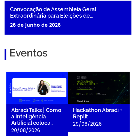
Convocação de Assembleia Geral
Extraordinária para Eleições de…
26 de junho de 2026
Eventos
Abradi Talks | Como a
Hackathon Abradi + Replit
Inteligência Artificial coloca
dinheiro no bolso das
agências?
Abradi Talks | Como
Hackathon Abradi +
a Inteligência
Replit
Artificial coloca…
29/08/2026
20/08/2026