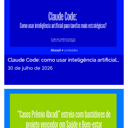
Claude Code: como usar inteligência artificial…
30 de julho de 2026
“Cases Prêmio Abradi” estreia com bastidores…