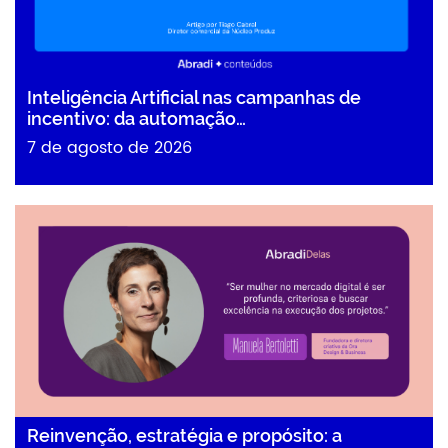
Inteligência Artificial nas campanhas de
incentivo: da automação…
7 de agosto de 2026
Reinvenção, estratégia e propósito: a trajetória de
Manuela…
Reinvenção, estratégia e propósito: a