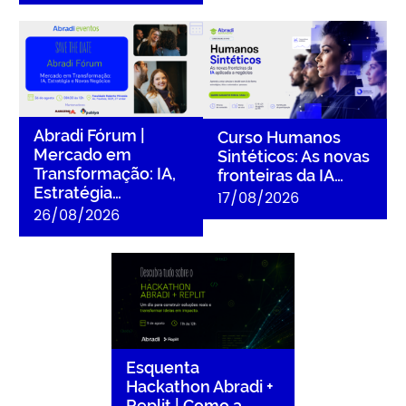
Abradi Fórum | Mercado em
Curso Humanos Sintéticos:
Transformação: IA,
As novas fronteiras da IA
Estratégia e Novos
aplicada a negócios
Negócios
Abradi Fórum |
Curso Humanos
Mercado em
Sintéticos: As novas
Transformação: IA,
fronteiras da IA…
Estratégia…
17/08/2026
26/08/2026
Esquenta Hackathon Abradi
+ Replit | Como a IA pode
transformar ideias em
soluções reais
Esquenta
Hackathon Abradi +
Replit | Como a…